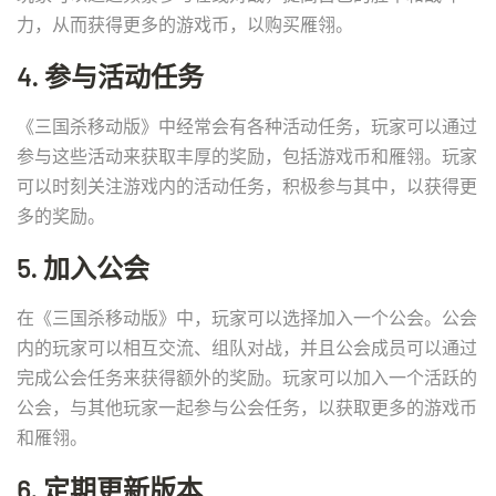
力，从而获得更多的游戏币，以购买雁翎。
4. 参与活动任务
《三国杀移动版》中经常会有各种活动任务，玩家可以通过
参与这些活动来获取丰厚的奖励，包括游戏币和雁翎。玩家
可以时刻关注游戏内的活动任务，积极参与其中，以获得更
多的奖励。
5. 加入公会
在《三国杀移动版》中，玩家可以选择加入一个公会。公会
内的玩家可以相互交流、组队对战，并且公会成员可以通过
完成公会任务来获得额外的奖励。玩家可以加入一个活跃的
公会，与其他玩家一起参与公会任务，以获取更多的游戏币
和雁翎。
6. 定期更新版本