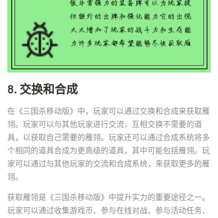
8. 交换和合成
在《三国杀移动版》中，玩家可以通过交换和合成来获取雁
翎。玩家可以与其他玩家进行交流，互相交换不需要的道
具，以获取自己需要的雁翎。玩家还可以通过合成系统将多
个相同的道具合成为更高级的道具，其中可能包括雁翎。玩
家可以通过与其他玩家的交流和合成系统，来获取更多的雁
翎。
获取雁翎是《三国杀移动版》中提升实力的重要途径之一。
玩家可以通过收集游戏币、参与在线对战、参与活动任务、