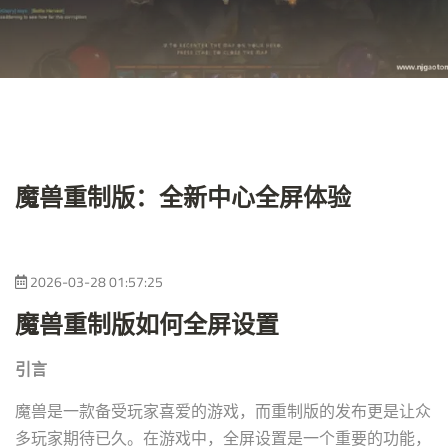
魔兽重制版：全新中心全屏体验
2026-03-28 01:57:25
魔兽重制版如何全屏设置
引言
魔兽是一款备受玩家喜爱的游戏，而重制版的发布更是让众
多玩家期待已久。在游戏中，全屏设置是一个重要的功能，