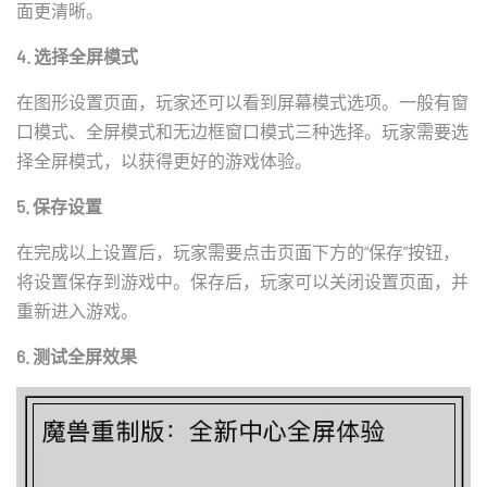
面更清晰。
4. 选择全屏模式
在图形设置页面，玩家还可以看到屏幕模式选项。一般有窗
口模式、全屏模式和无边框窗口模式三种选择。玩家需要选
择全屏模式，以获得更好的游戏体验。
5. 保存设置
在完成以上设置后，玩家需要点击页面下方的“保存”按钮，
将设置保存到游戏中。保存后，玩家可以关闭设置页面，并
重新进入游戏。
6. 测试全屏效果