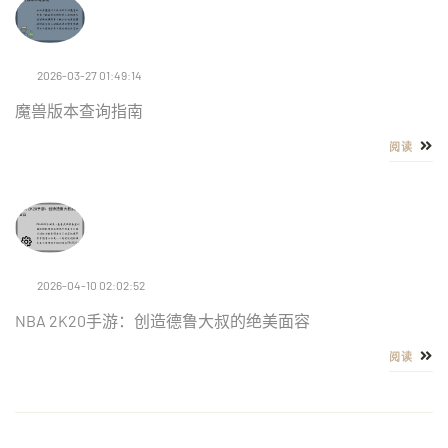
2026-03-27 01:49:14
魔兽版本查询指南
阅读
2026-04-10 02:02:52
NBA 2K20手游：创造德鲁大叔的绝美面容
阅读