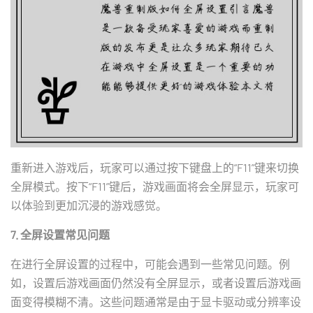
重新进入游戏后，玩家可以通过按下键盘上的“F11”键来切换
全屏模式。按下“F11”键后，游戏画面将会全屏显示，玩家可
以体验到更加沉浸的游戏感觉。
7. 全屏设置常见问题
在进行全屏设置的过程中，可能会遇到一些常见问题。例
如，设置后游戏画面仍然没有全屏显示，或者设置后游戏画
面变得模糊不清。这些问题通常是由于显卡驱动或分辨率设