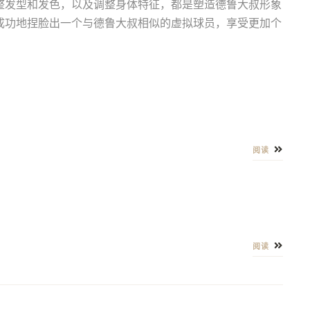
整发型和发色，以及调整身体特征，都是塑造德鲁大叔形象
成功地捏脸出一个与德鲁大叔相似的虚拟球员，享受更加个
阅读
阅读